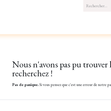
UTÉS
VÊTEMENTS
BIJOUX
SACS & ACCESSOIRES
MAI
Erreur 404
Nous n'avons pas pu trouver 
recherchez !
Pas de panique.
Si vous pensez que c'est une erreur de notre p