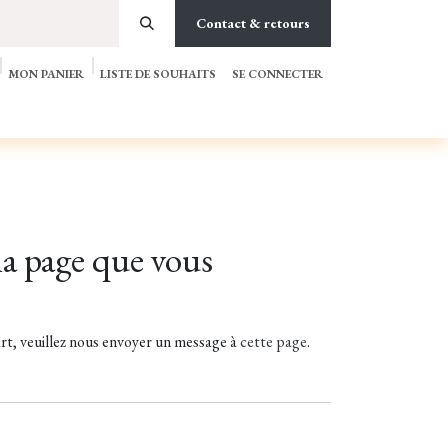
Contact & retours
MON PANIER
LISTE DE SOUHAITS
SE CONNECTER
SON & DÉCORATION
CARTE CADEAUX
NOTRE CONCEPT
la page que vous
art, veuillez nous envoyer un message à
cette page
.