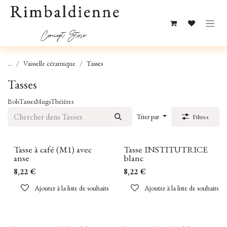
Se rendre au contenu
...
Vaisselle céramique
Tasses
Tasses
Bols
Tasses
Mugs
Théières
Trier par
Filtres
Tasse à café (M1) avec
Tasse INSTITUTRICE
anse
blanc
8,22
€
8,22
€
Ajouter à la liste de souhaits
Ajouter à la liste de souhaits