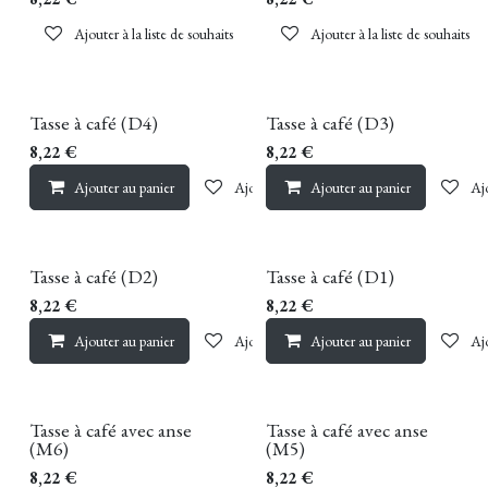
Ajouter à la liste de souhaits
Ajouter à la liste de souhaits
Tasse à café (D4)
Tasse à café (D3)
8,22
€
8,22
€
Ajouter au panier
Ajouter à la liste de souhaits
Ajouter au panier
Ajo
Tasse à café (D2)
Tasse à café (D1)
8,22
€
8,22
€
Ajouter au panier
Ajouter à la liste de souhaits
Ajouter au panier
Ajo
Tasse à café avec anse
Tasse à café avec anse
(M6)
(M5)
8,22
€
8,22
€