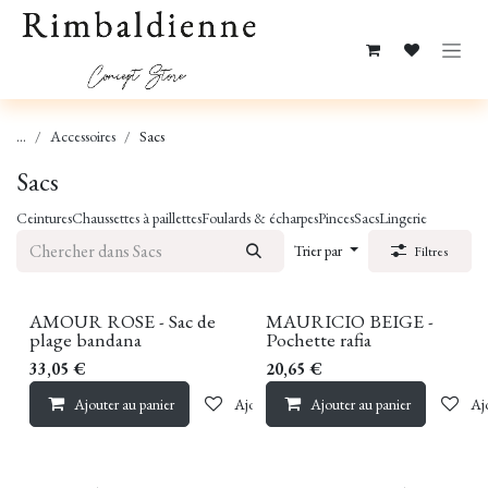
Se rendre au contenu
...
Accessoires
Sacs
Sacs
Ceintures
Chaussettes à paillettes
Foulards & écharpes
Pinces
Sacs
Lingerie
Trier par
Filtres
AMOUR ROSE - Sac de
MAURICIO BEIGE -
plage bandana
Pochette rafia
33,05
€
20,65
€
Ajouter au panier
Ajouter à la liste de souhaits
Ajouter au panier
Ajo