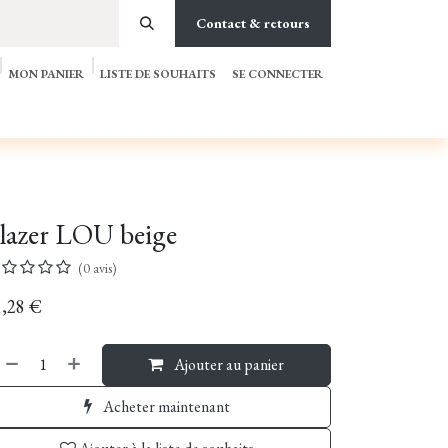
Contact & retours
MON PANIER
LISTE DE SOUHAITS
SE CONNECTER
SON & DÉCORATION
CARTE CADEAUX
NOTRE CONCEPT
lazer LOU beige
(0 avis)
,28
€
Ajouter au panier
Acheter maintenant