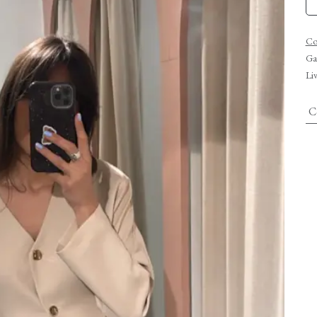
Co
Gar
Liv
C