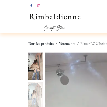
Se rendre au contenu
SOLDES D'ETE
NOUVEA
Tous les produits
Vêtements
Blazer LOU beig