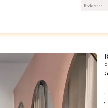
UTÉS
VÊTEMENTS
BIJOUX
SACS & ACCESSOIRES
MAI
e
B
41